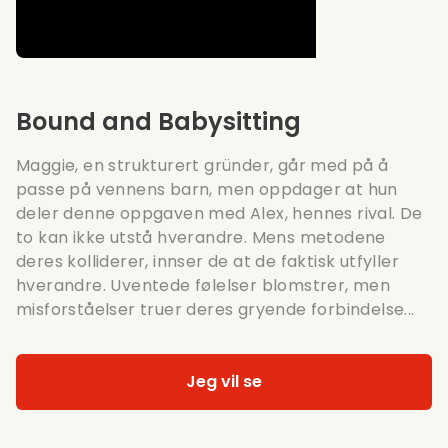
Bound and Babysitting
Maggie, en strukturert gründer, går med på å
passe på vennens barn, men oppdager at hun
deler denne oppgaven med Alex, hennes rival. De
to kan ikke utstå hverandre. Mens metodene
deres kolliderer, innser de at de faktisk utfyller
hverandre. Uventede følelser blomstrer, men
misforståelser truer deres gryende forbindelse...
Jeg vil se