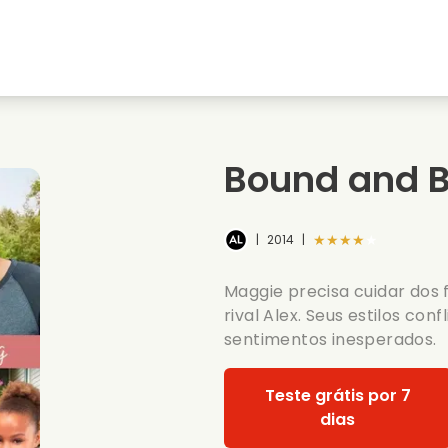
natal
Amores de juventude
Filmes de natal
s
Filmes de animais
Filmes de casamento
Bound and B
Filmes de verao
Filmes de data
★★★★★
|
2014
|
Maggie precisa cuidar dos 
rival Alex. Seus estilos co
sentimentos inesperados.
Teste grátis por 7
dias