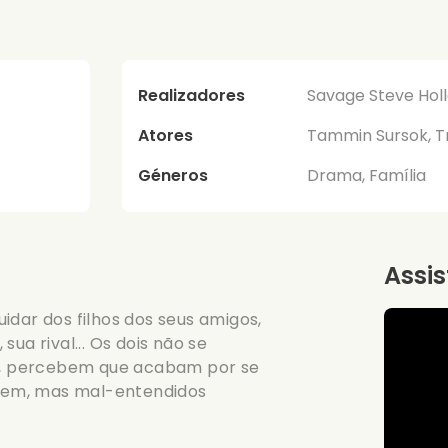
Realizadores
Savage Steve Hol
Atores
Tammin Sursok, Tr
Géneros
Drama, Família
Assis
idar dos filhos dos seus amigos,
ua rival... Os dois não se
, percebem que acabam por se
gem, mas mal-entendidos