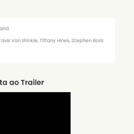
land
avis Van Winkle, Tiffany Hines, Stephen Boss
ta ao Trailer