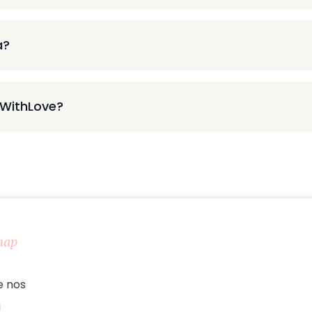
a?
 WithLove?
map
e nos
a