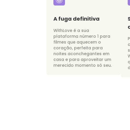
A fuga definitiva
WithLove é a sua
plataforma número 1 para
P
filmes que aquecem o
c
coração, perfeita para
noites aconchegantes em
W
casa e para aproveitar um
merecido momento só seu.
d