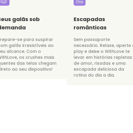
Seus galãs sob
Escapadas
demanda
românticas
repare-se para suspirar
Sem passaporte
om galãs irresistíveis ao
necessário. Relaxe, aperte 
seu alcance. Com o
play e deixe o WithLove te
ithLove, os crushes mais
levar em histórias repletas
quentes das telas chegam
de amor, risadas e uma
ireto ao seu dispositivo!
escapada deliciosa da
rotina do dia a dia.