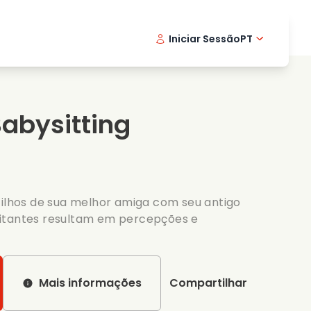
Iniciar Sessão
PT
Filmes musicais
Serie de detetive
English -
Danis
Fr
Filmes de culinaria
Series emocionantes
Norwegi
Swedi
abysitting
Series romanticas
Casamento
filhos de sua melhor amiga com seu antigo
nflitantes resultam em percepções e
Mais informações
Compartilhar