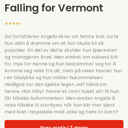
Falling for Vermont
★★★★★
Da forfatteren Angela skrev sin første bok, turte
hun aldri å drømme om at hun skulle bli så
populær. En del av dette skylder hun kjæresten
og manageren Brad. Men ønsket om suksess blir
for mye for henne og hun bestemmer seg for å
komme seg vekk fra alt, men på veien havner hun
i en bilulykke og hun mister hukommelsen.
Heldigvis tar den kjekke legen Jeff hånd om
henne. Han tilbyr henne et rom i huset sitt til hun
får tilbake hukommelsen. Men ønsker Angela å
reise tilbake til storbyen, når hun blir mer kjent
med livet i Hopedale med Jake og hans to barn?
Prøv gratis i 7 dager