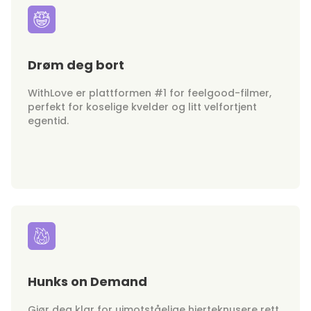
Drøm deg bort
WithLove er plattformen #1 for feelgood-filmer,
perfekt for koselige kvelder og litt velfortjent
egentid.
Hunks on Demand
Gjør deg klar for uimotståelige hjerteknusere rett