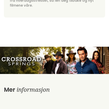
fra hverdagsstresset, så len deg tilbake og nyt
filmene våre.
informasjon
Mer