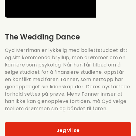
The Wedding Dance
Cyd Merriman er lykkelig med ballettstudioet sitt
og sitt kommende bryllup, men drømmer om en
karriere som psykolog. Når hun får tilbud om å
selge studioet for å finansiere studiene, oppstår
en konflikt med faren Tanner, som nettopp har
gjenoppdaget sin lidenskap der. Deres nystartede
forhold settes på prøve. Mens Tanner innser at
han ikke kan gjenoppleve fortiden, må Cyd velge
mellom drømmen sin og båndet til faren.
Jeg vil se