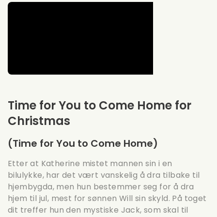
Time for You to Come Home for
Christmas
(Time for You to Come Home)
Etter at Katherine mistet mannen sin i en
bilulykke, har det vært vanskelig å dra tilbake til
hjembygda, men hun bestemmer seg for å dra
hjem til jul, mest for sønnen Will sin skyld. På toget
dit treffer hun den mystiske Jack, som skal til