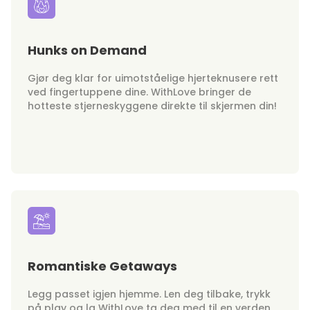
Hunks on Demand
Gjør deg klar for uimotståelige hjerteknusere rett
ved fingertuppene dine. WithLove bringer de
hotteste stjerneskyggene direkte til skjermen din!
Romantiske Getaways
Legg passet igjen hjemme. Len deg tilbake, trykk
på play og la WithLove ta deg med til en verden