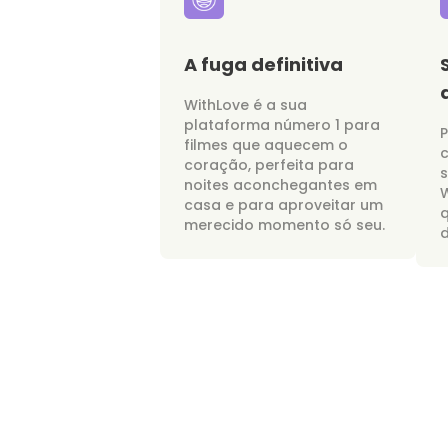
A fuga definitiva
WithLove é a sua
plataforma número 1 para
P
filmes que aquecem o
c
coração, perfeita para
noites aconchegantes em
W
casa e para aproveitar um
merecido momento só seu.
d