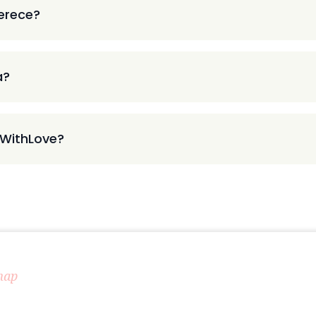
ferece?
a?
 WithLove?
map