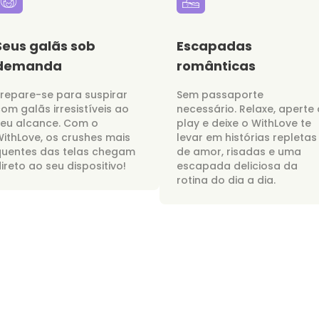
Seus galãs sob
Escapadas
demanda
românticas
repare-se para suspirar
Sem passaporte
om galãs irresistíveis ao
necessário. Relaxe, aperte 
seu alcance. Com o
play e deixe o WithLove te
ithLove, os crushes mais
levar em histórias repletas
quentes das telas chegam
de amor, risadas e uma
ireto ao seu dispositivo!
escapada deliciosa da
rotina do dia a dia.