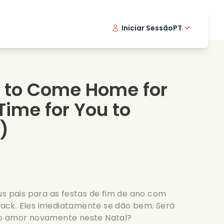
Iniciar Sessão
PT
Filmes musicais
Serie de detetive
English -
Danis
Fr
Filmes de culinaria
Series emocionantes
Norwegi
Swedi
u to Come Home for
Series romanticas
Casamento
Time for You to
)
us pais para as festas de fim de ano com
e Jack. Eles imediatamente se dão bem. Será
 o amor novamente neste Natal?