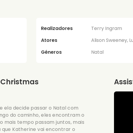
Realizadores
Terry Ingram
Atores
Alison Sweeney, L
Géneros
Natal
 Christmas
Assis
e ela decide passar o Natal com
 longo do caminho, eles encontram o
o mais tempo passam juntos, mais
 que Katherine vai encontrar o