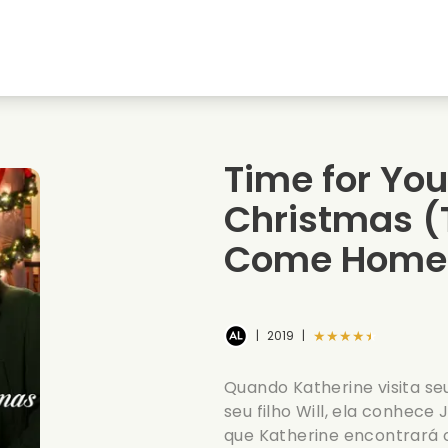
natal
Amores de juventude
Filmes de natal
s
Filmes de animais
Filmes de casamento
Time for Yo
Filmes de verao
Filmes de data
Christmas
(
Come Home
★★★★★
|
2019
|
Quando Katherine visita se
seu filho Will, ela conhec
que Katherine encontrará