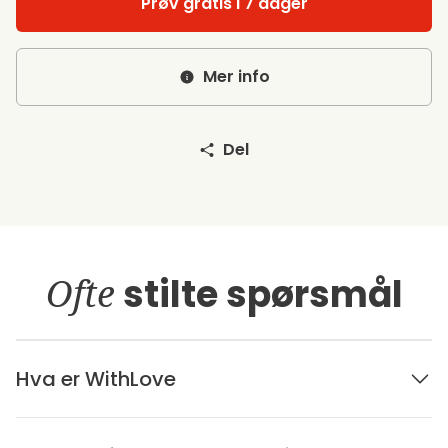
Prøv gratis i 7 dager
Mer info
Del
Ofte
stilte spørsmål
Hva er WithLove