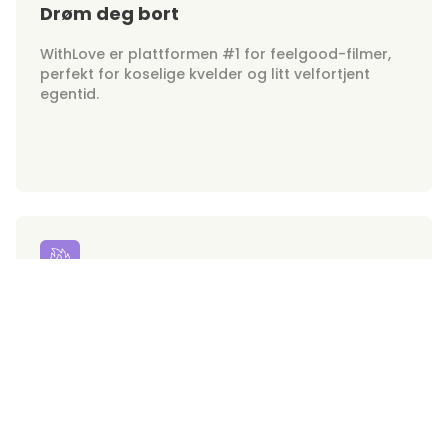
Drøm deg bort
WithLove er plattformen #1 for feelgood-filmer,
perfekt for koselige kvelder og litt velfortjent
egentid.
Hunks on Demand
Gjør deg klar for uimotståelige hjerteknusere rett
ved fingertuppene dine. WithLove bringer de
hotteste stjerneskyggene direkte til skjermen din!