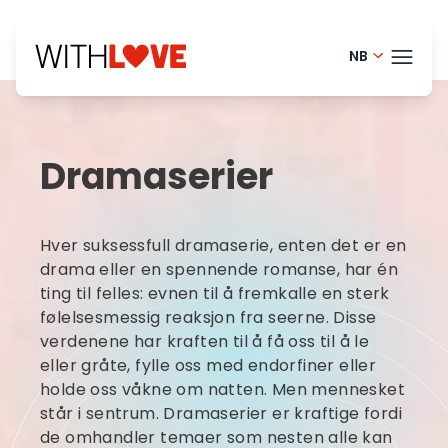
NB
Portugue
TEMA
English - 
Dramaserier
Finnish -
BLOG
Danish -
HELP
Hver suksessfull dramaserie, enten det er en
Dutch - 
LOGI
drama eller en spennende romanse, har én
ting til felles: evnen til å fremkalle en sterk
French - 
følelsesmessig reaksjon fra seerne. Disse
PRØ
Swedish 
verdenene har kraften til å få oss til å le
eller gråte, fylle oss med endorfiner eller
holde oss våkne om natten. Men mennesket
står i sentrum. Dramaserier er kraftige fordi
de omhandler temaer som nesten alle kan