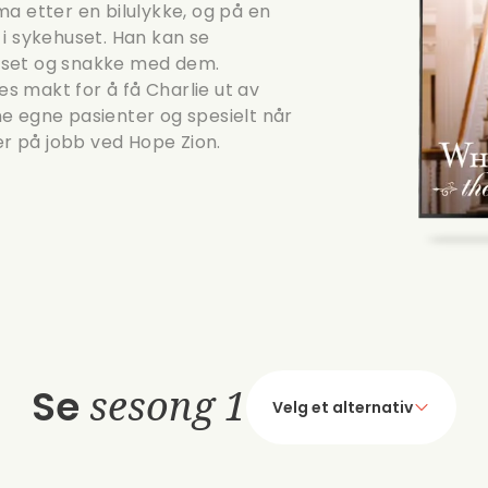
oma etter en bilulykke, og på en
 i sykehuset. Han kan se
uset og snakke med dem.
es makt for å få Charlie ut av
e egne pasienter og spesielt når
r på jobb ved Hope Zion.
Se
sesong 1
Velg et alternativ