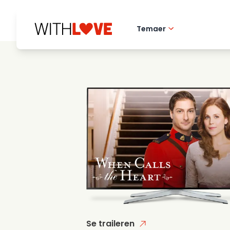
Temaer
Hometown love
Romantiske filmer
Mysterier
Se traileren