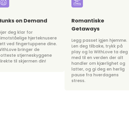
Hunks on Demand
Romantiske
Getaways
jør deg klar for
imotståelige hjerteknusere
Legg passet igjen hjemme.
ett ved fingertuppene dine.
Len deg tilbake, trykk på
ithLove bringer de
play og la WithLove ta deg
otteste stjerneskyggene
med til en verden der alt
irekte til skjermen din!
handler om kjærlighet og
latter, og gi deg en herlig
pause fra hverdagens
stress.