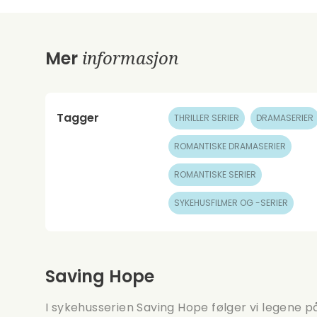
informasjon
Mer
Tagger
THRILLER SERIER
DRAMASERIER
ROMANTISKE DRAMASERIER
ROMANTISKE SERIER
SYKEHUSFILMER OG -SERIER
Saving Hope
I sykehusserien Saving Hope følger vi legene 