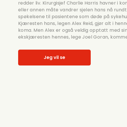
redder liv. Kirurgisjef Charlie Harris havner i k
eller annen måte vandrer sjelen hans nå rundt
spøkelsene til pasientene som døde på sykeh
Kjæresten hans, legen Alex Reid, gjør alt i henn
koma. Men Alex er også veldig opptatt med sin
ekskjæresten hennes, lege Joel Goran, komme
Jeg vil se