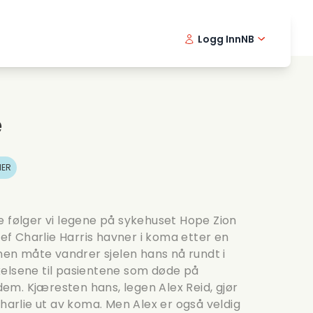
Logg Inn
NB
usikkfilmer
Detektiv serier
Portugu
Englis
Fi
ooking films
Thriller serier
Danish -
Dutch
e
omantiske serier
Bryllup
IER
e følger vi legene på sykehuset Hope Zion
jef Charlie Harris havner i koma etter en
nnen måte vandrer sjelen hans nå rundt i
kelsene til pasientene som døde på
m. Kjæresten hans, legen Alex Reid, gjør
Charlie ut av koma. Men Alex er også veldig