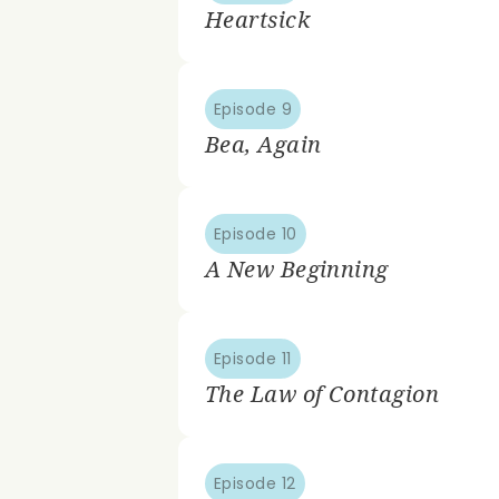
Heartsick
Episode 9
Bea, Again
Episode 10
A New Beginning
Episode 11
The Law of Contagion
Episode 12