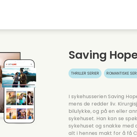
Highschool sweethearts films
Julefilmer
M
Dyrefilmer
Bryllupsfilmer
C
Saving Hop
Sommerfilmer
Dating filmer
R
THRILLER SERIER
ROMANTISKE SER
I sykehusserien Saving Hop
mens de redder liv. Kirurgis
bilulykke, og på en eller a
sykehuset. Han kan se spø
sykehuset og snakke med de
alt i hennes makt for å få 