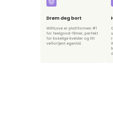
Drøm deg bort
WithLove er plattformen #1
G
for feelgood-filmer, perfekt
u
for koselige kvelder og litt
r
velfortjent egentid.
W
h
d