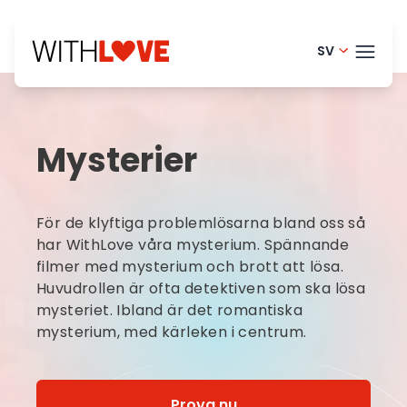
SV
English - 
TEMA
Danish -
Mysterier
Portugue
BLO
Finnish -
HELP
För de klyftiga problemlösarna bland oss så
Dutch - 
LOGI
har WithLove våra mysterium. Spännande
filmer med mysterium och brott att lösa.
Norwegia
Huvudrollen är ofta detektiven som ska lösa
PRO
French - 
mysteriet. Ibland är det romantiska
mysterium, med kärleken i centrum.
Prova nu