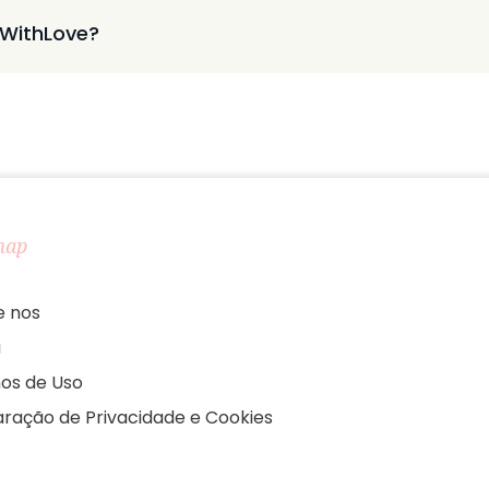
 WithLove?
map
e nos
a
os de Uso
aração de Privacidade e Cookies