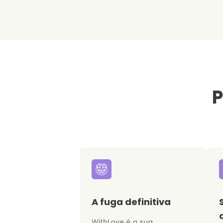
P
A fuga definitiva
WithLove é a sua