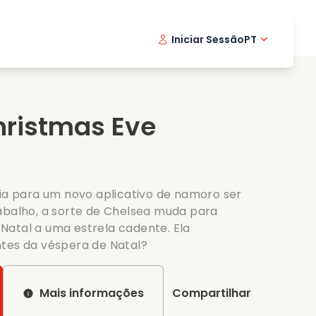
Iniciar Sessão
PT
Filmes musicais
Serie de detetive
English -
Danis
Fr
Filmes de culinaria
Series emocionantes
Norwegi
Swedi
hristmas Eve
Series romanticas
Casamento
eia para um novo aplicativo de namoro ser
abalho, a sorte de Chelsea muda para
Natal a uma estrela cadente. Ela
ntes da véspera de Natal?
Mais informações
Compartilhar