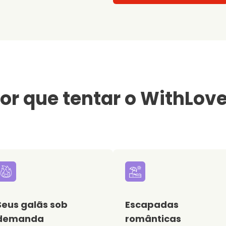
or que tentar o WithLov
Seus galãs sob
Escapadas
demanda
românticas