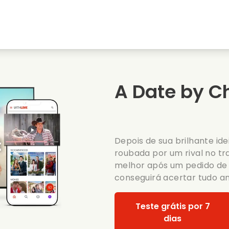
natal
Amores de juventude
Filmes de natal
s
Filmes de animais
Filmes de casamento
A Date by C
Filmes de verao
Filmes de data
Depois de sua brilhante id
roubada por um rival no tr
melhor após um pedido de 
conseguirá acertar tudo a
Teste grátis por 7
dias