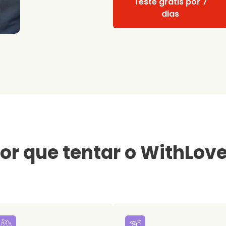
Teste grátis por 7
dias
or que tentar o WithLov