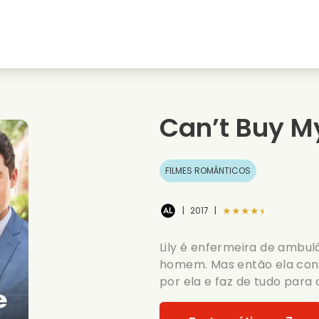
natal
Amores de juventude
Filmes de natal
s
Filmes de animais
Filmes de casamento
Can’t Buy M
Filmes de verao
Filmes de data
FILMES ROMÂNTICOS
★★★★★
|
2017
|
Lily é enfermeira de amb
homem. Mas então ela conh
por ela e faz de tudo para