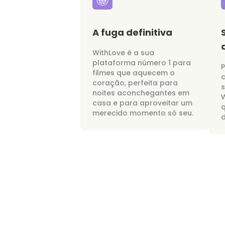
A fuga definitiva
WithLove é a sua
plataforma número 1 para
P
filmes que aquecem o
c
coração, perfeita para
noites aconchegantes em
W
casa e para aproveitar um
merecido momento só seu.
d