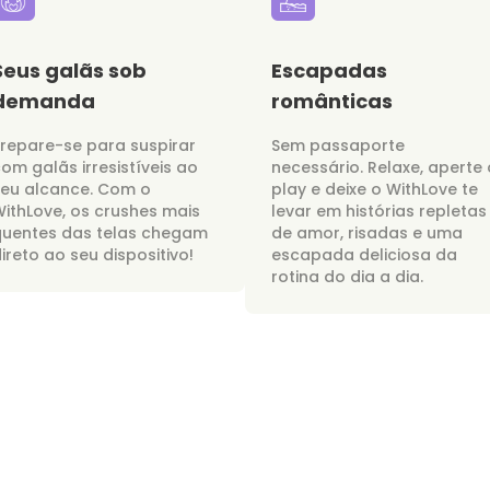
Seus galãs sob
Escapadas
demanda
românticas
repare-se para suspirar
Sem passaporte
om galãs irresistíveis ao
necessário. Relaxe, aperte 
seu alcance. Com o
play e deixe o WithLove te
ithLove, os crushes mais
levar em histórias repletas
quentes das telas chegam
de amor, risadas e uma
ireto ao seu dispositivo!
escapada deliciosa da
rotina do dia a dia.