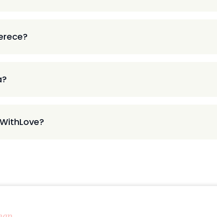
ferece?
a?
 WithLove?
map