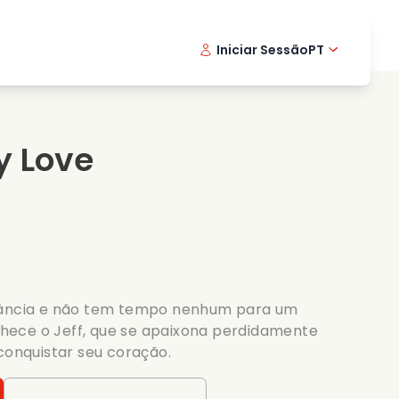
Iniciar Sessão
PT
Filmes musicais
Serie de detetive
English -
Danis
Fr
Filmes de culinaria
Series emocionantes
Norwegi
Swedi
y Love
Series romanticas
Casamento
ulância e não tem tempo nenhum para um
ece o Jeff, que se apaixona perdidamente
 conquistar seu coração.