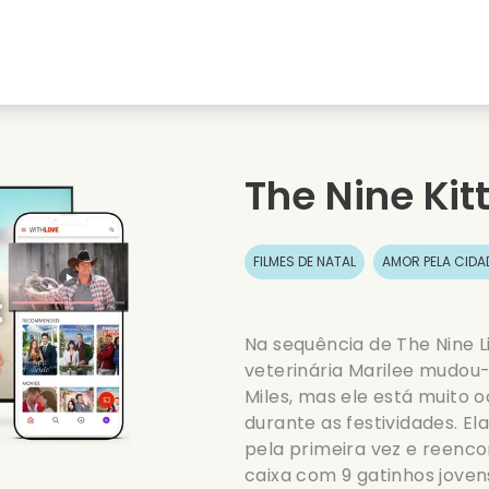
natal
Amores de juventude
Filmes de natal
s
Filmes de animais
Filmes de casamento
The Nine Kit
Filmes de verao
Filmes de data
FILMES DE NATAL
AMOR PELA CIDA
Na sequência de The Nine L
veterinária Marilee mudou
Miles, mas ele está muito
durante as festividades. E
pela primeira vez e reenc
caixa com 9 gatinhos joven