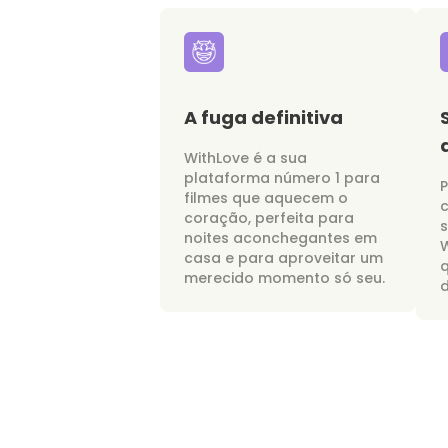
A fuga definitiva
WithLove é a sua
plataforma número 1 para
P
filmes que aquecem o
c
coração, perfeita para
noites aconchegantes em
W
casa e para aproveitar um
merecido momento só seu.
d