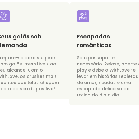
Seus galãs sob
Escapadas
demanda
românticas
repare-se para suspirar
Sem passaporte
om galãs irresistíveis ao
necessário. Relaxe, aperte 
seu alcance. Com o
play e deixe o WithLove te
ithLove, os crushes mais
levar em histórias repletas
quentes das telas chegam
de amor, risadas e uma
ireto ao seu dispositivo!
escapada deliciosa da
rotina do dia a dia.