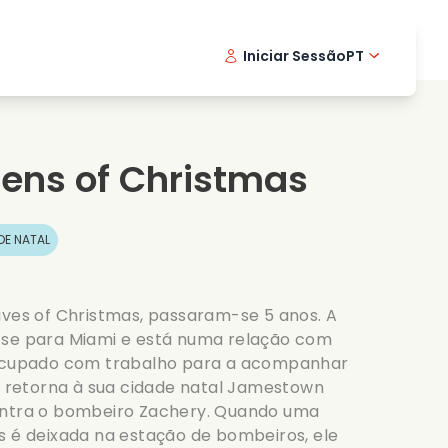
Iniciar Sessão
PT
Filmes musicais
Serie de detetive
English -
Danis
Fr
Filmes de culinaria
Series emocionantes
Norwegi
Swedi
tens of Christmas
Series romanticas
Casamento
DE NATAL
ives of Christmas, passaram-se 5 anos. A
-se para Miami e está numa relação com
 ocupado com trabalho para a acompanhar
la retorna à sua cidade natal Jamestown
ontra o bombeiro Zachery. Quando uma
s é deixada na estação de bombeiros, ele