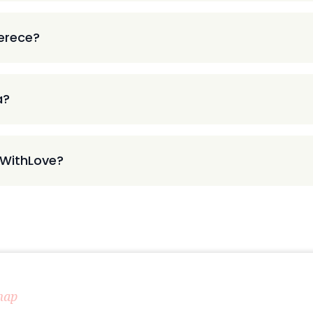
ferece?
a?
 WithLove?
map