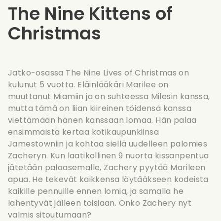
The Nine Kittens of
Christmas
Jatko-osassa The Nine Lives of Christmas on
kulunut 5 vuotta. Eläinlääkäri Marilee on
muuttanut Miamiin ja on suhteessa Milesin kanssa,
mutta tämä on liian kiireinen töidensä kanssa
viettämään hänen kanssaan lomaa. Hän palaa
ensimmäistä kertaa kotikaupunkiinsa
Jamestowniin ja kohtaa siellä uudelleen palomies
Zacheryn. Kun laatikollinen 9 nuorta kissanpentua
jätetään paloasemalle, Zachery pyytää Marileen
apua. He tekevät kaikkensa löytääkseen kodeista
kaikille pennuille ennen lomia, ja samalla he
lähentyvät jälleen toisiaan. Onko Zachery nyt
valmis sitoutumaan?