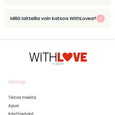
Millä laitteilla voin katsoa WithLovea?
©
2026
Sitemap
Tietoa meistä
Apua
Käyttöehdot