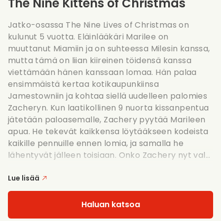
The Nine Kittens of Christmas
Jatko-osassa The Nine Lives of Christmas on
kulunut 5 vuotta. Eläinlääkäri Marilee on
muuttanut Miamiin ja on suhteessa Milesin kanssa,
mutta tämä on liian kiireinen töidensä kanssa
viettämään hänen kanssaan lomaa. Hän palaa
ensimmäistä kertaa kotikaupunkiinsa
Jamestowniin ja kohtaa siellä uudelleen palomies
Zacheryn. Kun laatikollinen 9 nuorta kissanpentua
jätetään paloasemalle, Zachery pyytää Marileen
apua. He tekevät kaikkensa löytääkseen kodeista
kaikille pennuille ennen lomia, ja samalla he
lähentyvät jälleen toisiaan. Onko Zachery nyt val...
Lue lisää
Haluan katsoa