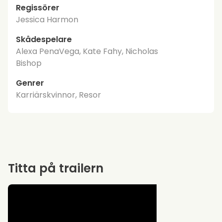
Regissörer
Jessica Harmon
Skådespelare
Alexa PenaVega, Kate Fahy, Nicholas
Bishop
Genrer
Karriärskvinnor, Resor
Titta på trailern