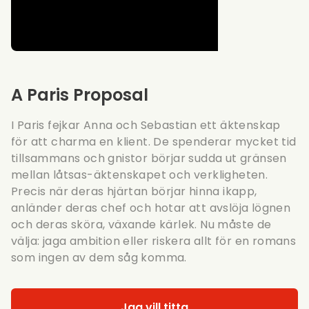
A Paris Proposal
I Paris fejkar Anna och Sebastian ett äktenskap
för att charma en klient. De spenderar mycket tid
tillsammans och gnistor börjar sudda ut gränsen
mellan låtsas-äktenskapet och verkligheten.
Precis när deras hjärtan börjar hinna ikapp,
anländer deras chef och hotar att avslöja lögnen
och deras sköra, växande kärlek. Nu måste de
välja: jaga ambition eller riskera allt för en romans
som ingen av dem såg komma.
Jag vill titta