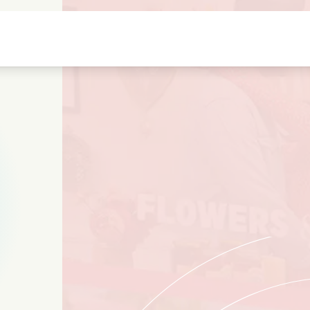
Highschool sweethearts filmer
Julfilmer
Djurfilmer
Brollopsfilmer
Sommarfilm
Datingfilmer