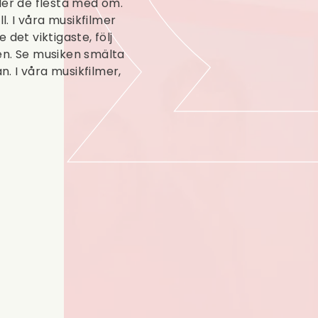
åller de flesta med om.
l. I våra musikfilmer
det viktigaste, följ
en. Se musiken smälta
. I våra musikfilmer,