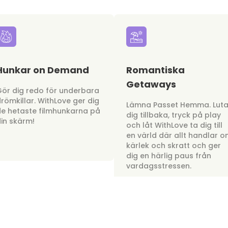
Hunkar on Demand
Romantiska
Getaways
ör dig redo för underbara
römkillar. WithLove ger dig
Lämna Passet Hemma. Lut
e hetaste filmhunkarna på
dig tillbaka, tryck på play
in skärm!
och låt WithLove ta dig till
en värld där allt handlar 
kärlek och skratt och ger
dig en härlig paus från
vardagsstressen.