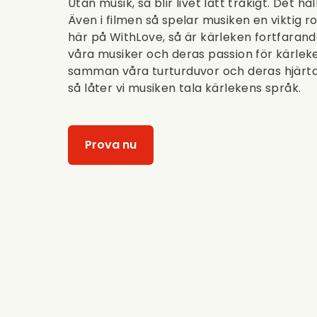
Utan musik, så blir livet lätt tråkigt. Det h
Även i filmen så spelar musiken en viktig rol
här på WithLove, så är kärleken fortfarande 
våra musiker och deras passion för kärlek
samman våra turturduvor och deras hjärtan
så låter vi musiken tala kärlekens språk.
Prova nu