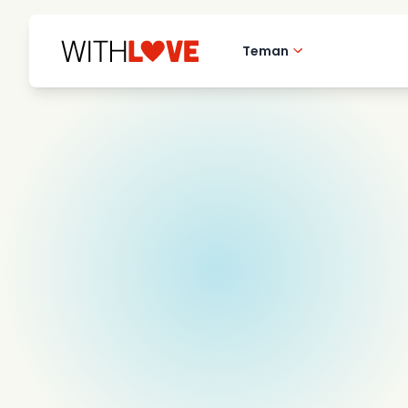
Teman
Hometown love
Romantiska filmer
Mysterier