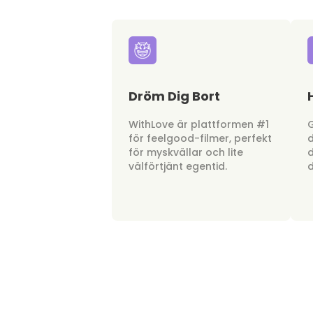
Dröm Dig Bort
WithLove är plattformen #1
G
för feelgood-filmer, perfekt
d
för myskvällar och lite
d
välförtjänt egentid.
d