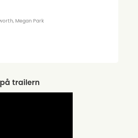
sworth, Megan Park
 på trailern