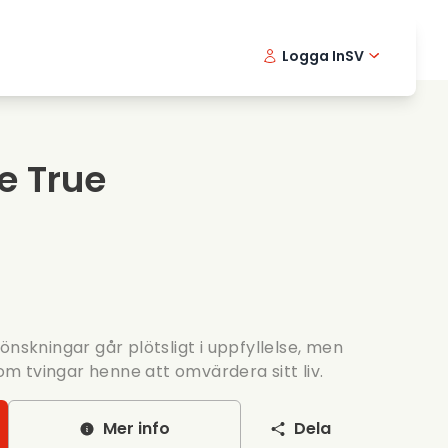
Logga In
SV
Musikfilmer
Detektivserier
English -
Danis
Fr
Matfilmer
Thriller serier
Norwegia
Portu
e True
Romantiska serier
Brollop
önskningar går plötsligt i uppfyllelse, men
 tvingar henne att omvärdera sitt liv.
Mer info
Dela