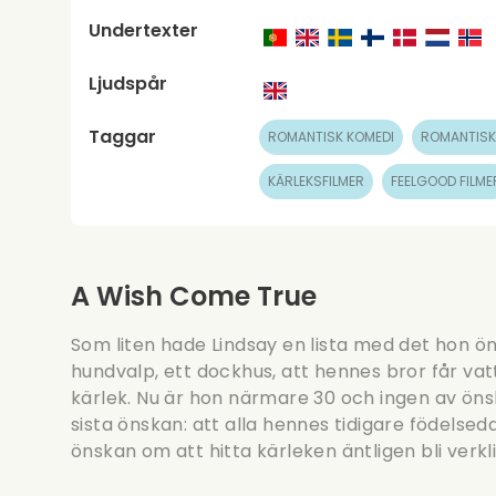
Undertexter
Ljudspår
Taggar
ROMANTISK KOMEDI
ROMANTISK
KÄRLEKSFILMER
FEELGOOD FILME
A Wish Come True
Som liten hade Lindsay en lista med det hon ön
hundvalp, ett dockhus, att hennes bror får vatt
kärlek. Nu är hon närmare 30 och ingen av önsk
sista önskan: att alla hennes tidigare födelse
önskan om att hitta kärleken äntligen bli verkl