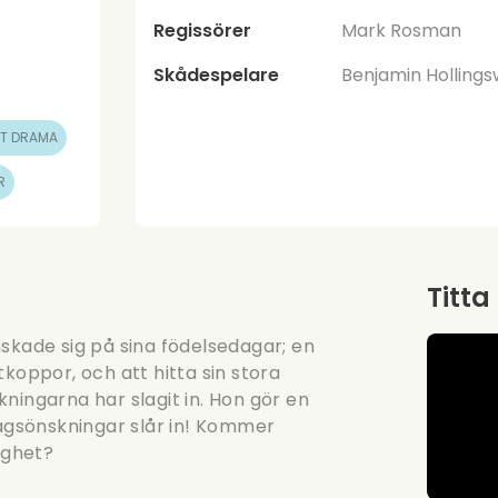
Regissörer
Mark Rosman
Skådespelare
Benjamin Holling
T DRAMA
R
Titta
skade sig på sina födelsedagar; en
koppor, och att hitta sin stora
ningarna har slagit in. Hon gör en
dagsönskningar slår in! Kommer
ighet?