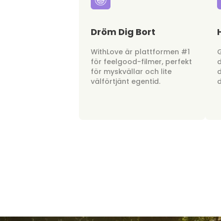
Dröm Dig Bort
WithLove är plattformen #1
G
för feelgood-filmer, perfekt
d
för myskvällar och lite
d
välförtjänt egentid.
d