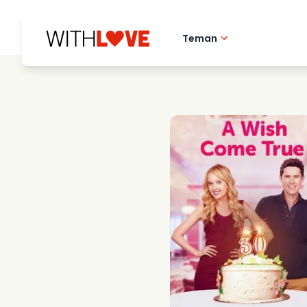
Teman
Hometown love
Romantiska filmer
Mysterier