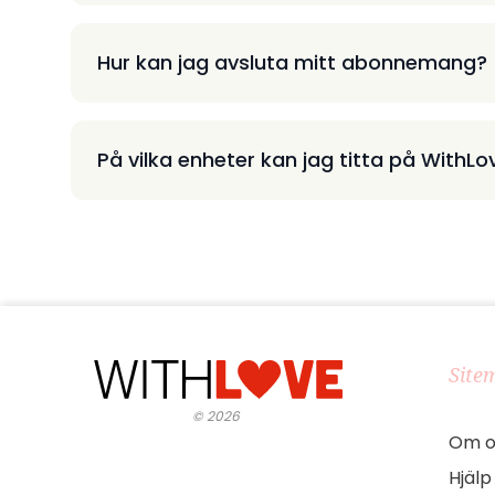
Hur kan jag avsluta mitt abonnemang?
På vilka enheter kan jag titta på WithLo
Site
©
2026
Om o
Hjälp