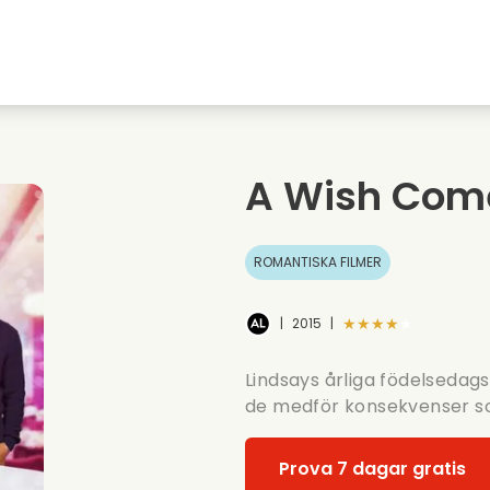
Highschool sweethearts filmer
Julfilmer
Djurfilmer
Brollopsfilmer
A Wish Com
Sommarfilm
Datingfilmer
ROMANTISKA FILMER
★★★★★
|
2015
|
Lindsays årliga födelsedags
de medför konsekvenser som
Prova 7 dagar gratis