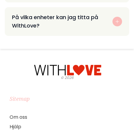
På vilka enheter kan jag titta på
WithLove?
©
2026
Sitemap
Om oss
Hjälp