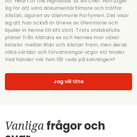
för 'Heart of the Highlands' åt sin chef. Hon utger
sig för att vara dokumentärfilmare och träffar
Alistair, ägaren av Glenmorie Parfymeri. Det visar
sig att han också är Greve av Glenmorie och
bjuder in henne till sitt slott. Trots ondskefulla
planer från Alistairs ex och hennes mor växer
känslor mellan Blair och Alistair fram, men deras
olika världar och förväntningar utgör ett hinder.
Vad händer när han får reda på sanningen?
Jag vill titta
Vanliga
frågor och