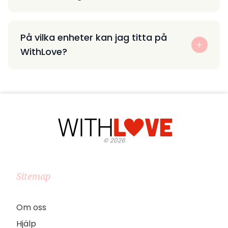
På vilka enheter kan jag titta på
WithLove?
©
2026
Sitemap
Om oss
Hjälp