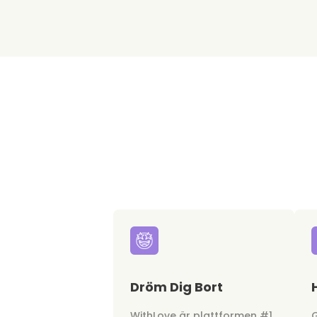
Dröm Dig Bort
WithLove är plattformen #1
G