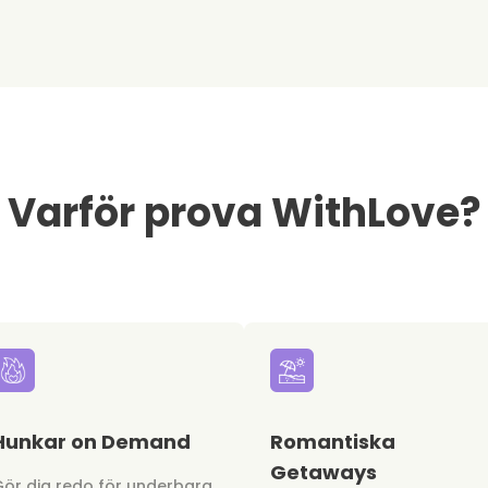
Varför prova WithLove?
Hunkar on Demand
Romantiska
Getaways
ör dig redo för underbara