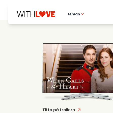
Teman
Hometown love
Romantiska filmer
Mysterier
Titta på trailern