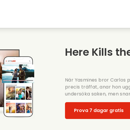
Highschool sweethearts filmer
Julfilmer
Djurfilmer
Brollopsfilmer
Here Kills th
Sommarfilm
Datingfilmer
När Yasmines bror Carlos plö
precis träffat, anar hon ug
undersöka saken, men snart 
Prova 7 dagar gratis