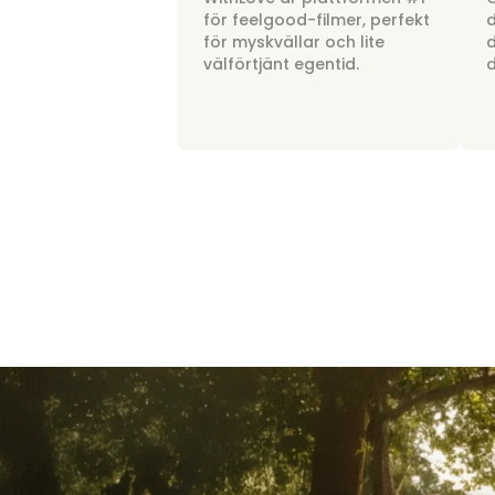
för feelgood-filmer, perfekt
d
för myskvällar och lite
d
välförtjänt egentid.
d