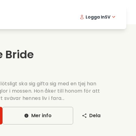
Logga In
SV
Musikfilmer
Detektivserier
English -
Danis
Fr
Matfilmer
Thriller serier
Norwegia
Portu
e Bride
Romantiska serier
Brollop
tsligt ska sig gifta sig med en tjej han
glor i mossen. Hon åker till honom för att
svävar hennes liv i fara...
Mer info
Dela