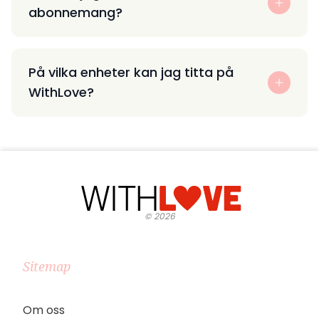
abonnemang?
På vilka enheter kan jag titta på
WithLove?
©
2026
Sitemap
Om oss