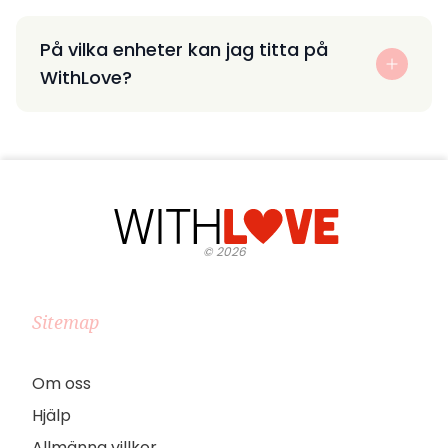
På vilka enheter kan jag titta på
WithLove?
©
2026
Sitemap
Om oss
Hjälp
Allmänna villkor