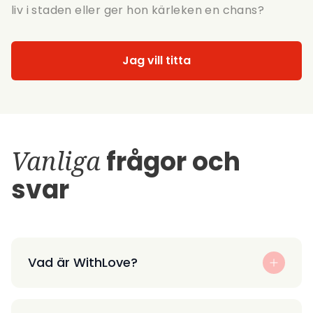
liv i staden eller ger hon kärleken en chans?
Jag vill titta
Vanliga
frågor och
svar
Vad är WithLove?