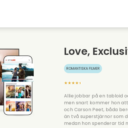
Highschool sweethearts filmer
Julfilmer
Djurfilmer
Brollopsfilmer
Love, Exclus
Sommarfilm
Datingfilmer
ROMANTISKA FILMER
★★★★★
Allie jobbar på en tabloid o
men snart kommer hon att
och Carson Peet, båda ber
än två superstjärnor som d
medan hon spenderar tid m