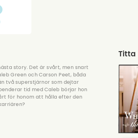
R
Titta
nästa story. Det är svårt, men snart
leb Green och Carson Peet, båda
än två superstjärnor som dejtar
penderar tid med Caleb börjar hon
årt för honom att hålla efter den
 karriären?