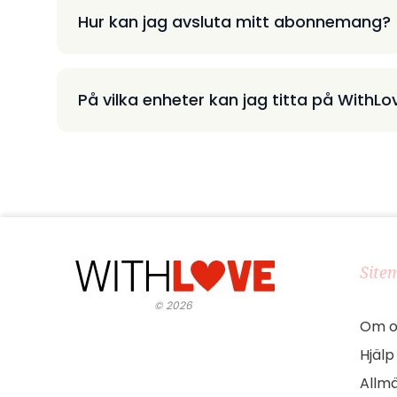
Hur kan jag avsluta mitt abonnemang?
På vilka enheter kan jag titta på WithLo
Site
©
2026
Om o
Hjälp
Allmä