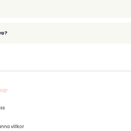
ve?
map
ss
nna villkor