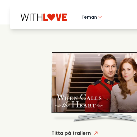
Teman
Hometown love
Romantiska filmer
Mysterier
Titta på trailern