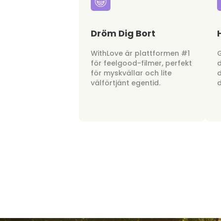
Dröm Dig Bort
WithLove är plattformen #1
G
för feelgood-filmer, perfekt
d
för myskvällar och lite
d
välförtjänt egentid.
d