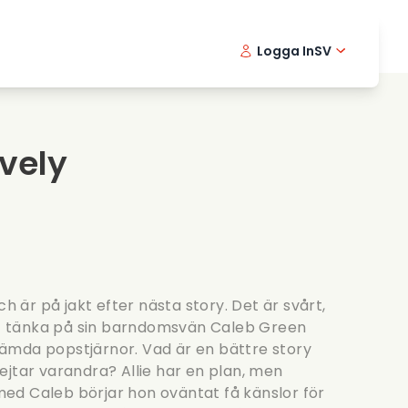
Logga In
SV
Musikfilmer
Detektivserier
English -
Danis
Fr
Matfilmer
Thriller serier
Norwegia
Portu
ively
Romantiska serier
Brollop
ch är på jakt efter nästa story. Det är svårt,
 tänka på sin barndomsvän Caleb Green
ämda popstjärnor. Vad är en bättre story
ejtar varandra? Allie har en plan, men
ed Caleb börjar hon oväntat få känslor för