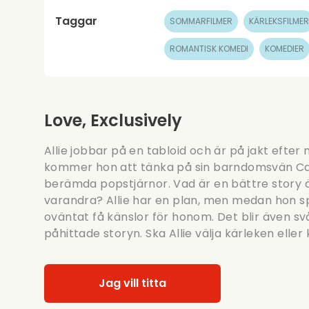
Taggar
SOMMARFILMER
KÄRLEKSFILME
ROMANTISK KOMEDI
KOMEDIER
Love, Exclusively
Allie jobbar på en tabloid och är på jakt efter 
kommer hon att tänka på sin barndomsvän Ca
berämda popstjärnor. Vad är en bättre story 
varandra? Allie har en plan, men medan hon s
oväntat få känslor för honom. Det blir även sv
påhittade storyn. Ska Allie välja kärleken eller
Jag vill titta