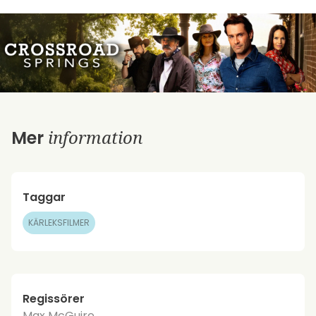
information
Mer
Taggar
KÄRLEKSFILMER
Regissörer
Max McGuire