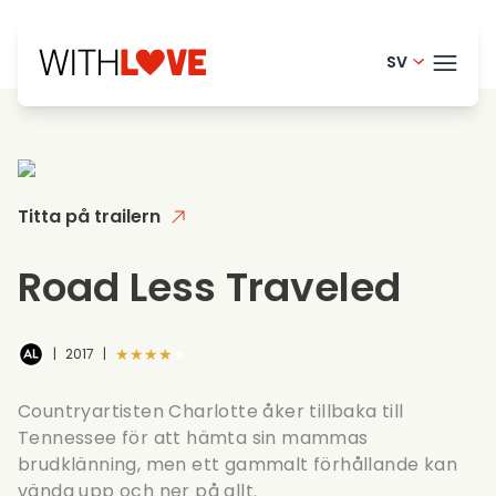
SV
English - 
TEMA
Danish -
French - 
Titta på trailern
BLO
Finnish -
HELP
Road Less Traveled
Dutch - 
LOGI
Norwegia
★★★★★
|
2017
|
PRO
Portugue
Countryartisten Charlotte åker tillbaka till
Tennessee för att hämta sin mammas
brudklänning, men ett gammalt förhållande kan
vända upp och ner på allt.