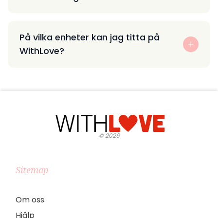
På vilka enheter kan jag titta på
WithLove?
©
2026
Sitemap
Om oss
Hjälp