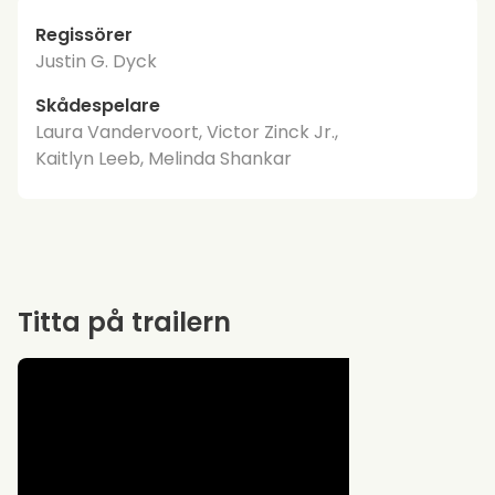
Regissörer
Justin G. Dyck
Skådespelare
Laura Vandervoort, Victor Zinck Jr.,
Kaitlyn Leeb, Melinda Shankar
Titta på trailern