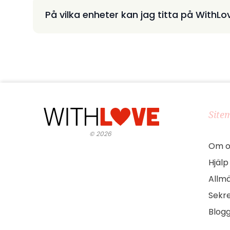
På vilka enheter kan jag titta på WithLo
Site
©
2026
Om o
Hjälp
Allmä
Sekre
Blog