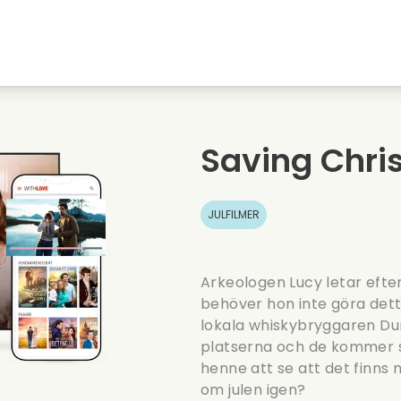
Highschool sweethearts filmer
Julfilmer
Djurfilmer
Brollopsfilmer
Saving Chris
Sommarfilm
Datingfilmer
JULFILMER
Arkeologen Lucy letar efter 
behöver hon inte göra detta
lokala whiskybryggaren Du
platserna och de kommer s
henne att se att det finns
om julen igen?