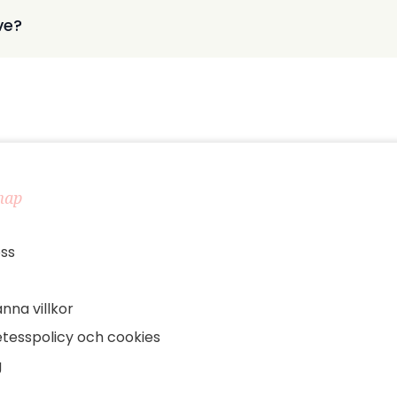
ve?
map
ss
nna villkor
tesspolicy och cookies
g