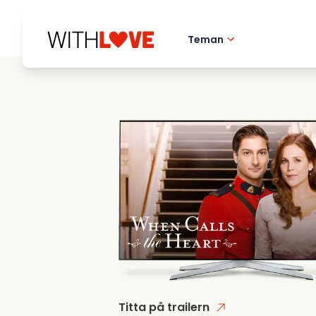
Teman
Hometown love
Romantiska filmer
Mysterier
Titta på trailern