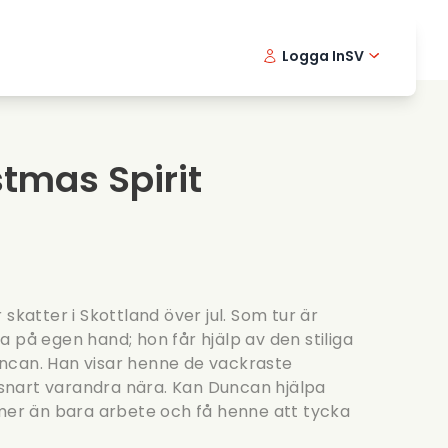
Logga In
SV
Musikfilmer
Detektivserier
English -
Danis
Fr
Matfilmer
Thriller serier
Norwegia
Portu
tmas Spirit
Romantiska serier
Brollop
skatter i Skottland över jul. Som tur är
 på egen hand; hon får hjälp av den stiliga
ncan. Han visar henne de vackraste
nart varandra nära. Kan Duncan hjälpa
 mer än bara arbete och få henne att tycka