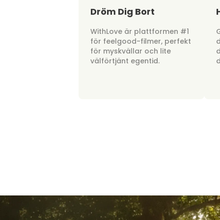
Dröm Dig Bort
WithLove är plattformen #1
G
för feelgood-filmer, perfekt
d
för myskvällar och lite
d
välförtjänt egentid.
d