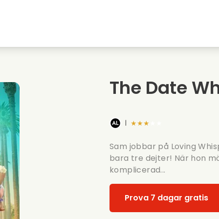
Highschool sweethearts filmer
Julfilmer
Djurfilmer
Brollopsfilmer
The Date Wh
Sommarfilm
Datingfilmer
★★★★★
|
Sam jobbar på Loving Whisp
bara tre dejter! När hon mö
komplicerad...
Prova 7 dagar gratis