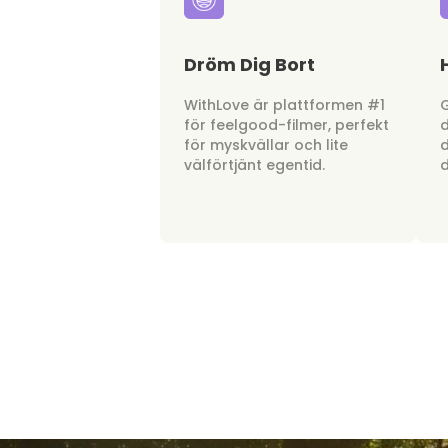
Dröm Dig Bort
WithLove är plattformen #1
G
för feelgood-filmer, perfekt
d
för myskvällar och lite
d
välförtjänt egentid.
d