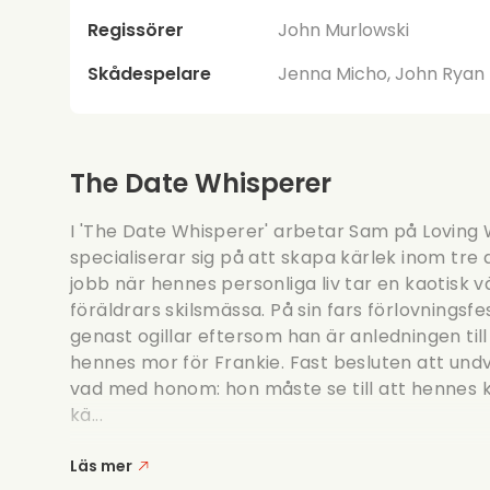
Regissörer
John Murlowski
Skådespelare
Jenna Micho, John Ryan
The Date Whisperer
I 'The Date Whisperer' arbetar Sam på Loving 
specialiserar sig på att skapa kärlek inom tre d
jobb när hennes personliga liv tar en kaotisk
föräldrars skilsmässa. På sin fars förlovnings
genast ogillar eftersom han är anledningen til
hennes mor för Frankie. Fast besluten att und
vad med honom: hon måste se till att hennes klie
kä...
Läs mer