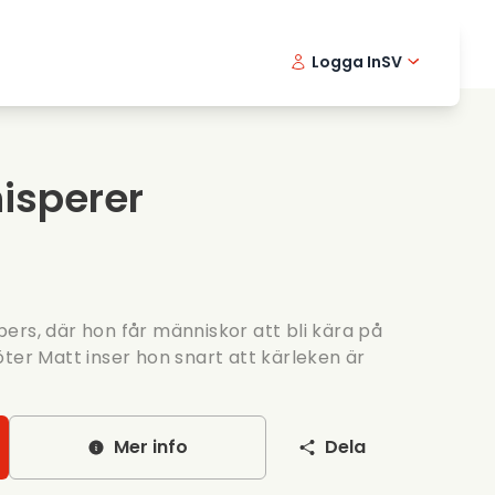
Logga In
SV
Musikfilmer
Detektivserier
English -
Danis
Fr
Matfilmer
Thriller serier
Norwegia
Portu
isperer
Romantiska serier
Brollop
ers, där hon får människor att bli kära på
ter Matt inser hon snart att kärleken är
Mer info
Dela