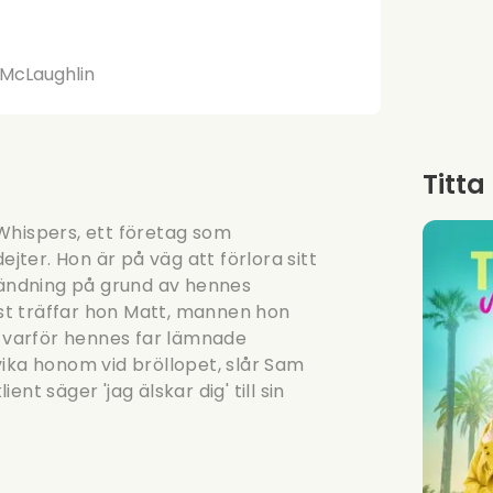
 McLaughlin
Titta
Whispers, ett företag som
ejter. Hon är på väg att förlora sitt
 vändning på grund av hennes
fest träffar hon Matt, mannen hon
l varför hennes far lämnade
vika honom vid bröllopet, slår Sam
nt säger 'jag älskar dig' till sin