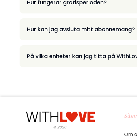
Hur fungerar gratisperioden?
Hur kan jag avsluta mitt abonnemang?
På vilka enheter kan jag titta på WithLo
Site
©
2026
Om o