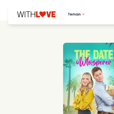
Teman
Hometown love
Romantiska filmer
Mysterier