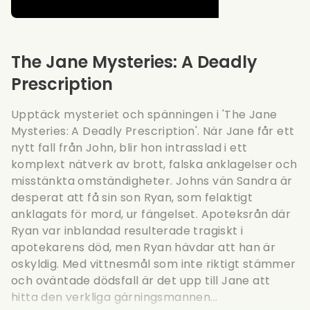
The Jane Mysteries: A Deadly
Prescription
Upptäck mysteriet och spänningen i 'The Jane
Mysteries: A Deadly Prescription'. När Jane får ett
nytt fall från John, blir hon intrasslad i ett
komplext nätverk av brott, falska anklagelser och
misstänkta omständigheter. Johns vän Sandra är
desperat att få sin son Ryan, som felaktigt
anklagats för mord, ur fängelset. Apoteksrån där
Ryan var inblandad resulterade tragiskt i
apotekarens död, men Ryan hävdar att han är
oskyldig. Med vittnesmål som inte riktigt stämmer
och oväntade dödsfall är det upp till Jane att
hitta den verkliga gärningsmannen...