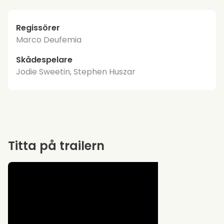
Regissörer
Marco Deufemia
Skådespelare
Jodie Sweetin, Stephen Huszar
Titta på trailern