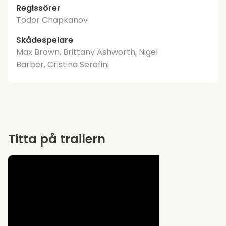
Regissörer
Todor Chapkanov
Skådespelare
Max Brown, Brittany Ashworth, Nigel
Barber, Cristina Serafini
Titta på trailern