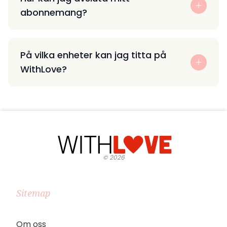
abonnemang?
På vilka enheter kan jag titta på
WithLove?
©
2026
Sitemap
Om oss