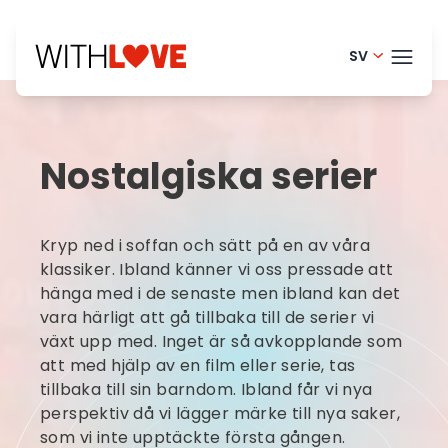
SV
Portugue
TEMA
English - 
Nostalgiska serier
Finnish -
BLO
Danish -
HELP
Kryp ned i soffan och sätt på en av våra
Dutch - 
LOGI
klassiker. Ibland känner vi oss pressade att
hänga med i de senaste men ibland kan det
Norwegia
vara härligt att gå tillbaka till de serier vi
PRO
French - 
växt upp med. Inget är så avkopplande som
att med hjälp av en film eller serie, tas
tillbaka till sin barndom. Ibland får vi nya
perspektiv då vi lägger märke till nya saker,
som vi inte upptäckte första gången.