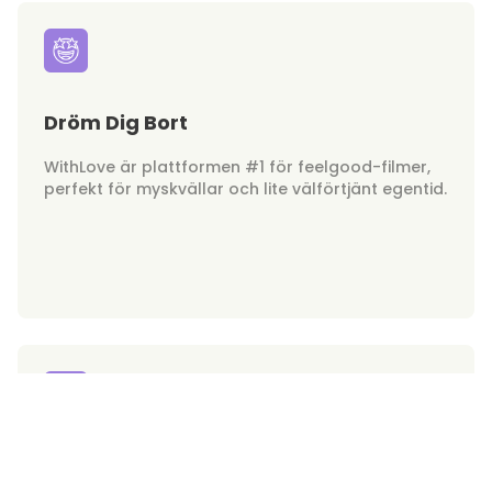
Dröm Dig Bort
WithLove är plattformen #1 för feelgood-filmer,
perfekt för myskvällar och lite välförtjänt egentid.
Hunkar on Demand