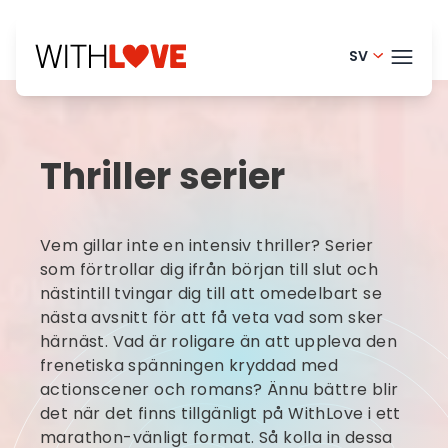
SV
Portugue
TEMA
English - 
Thriller serier
Finnish -
BLO
Danish -
HELP
Vem gillar inte en intensiv thriller? Serier
Dutch - 
LOGI
som förtrollar dig ifrån början till slut och
nästintill tvingar dig till att omedelbart se
Norwegia
nästa avsnitt för att få veta vad som sker
PRO
French - 
härnäst. Vad är roligare än att uppleva den
frenetiska spänningen kryddad med
actionscener och romans? Ännu bättre blir
det när det finns tillgänligt på WithLove i ett
marathon-vänligt format. Så kolla in dessa