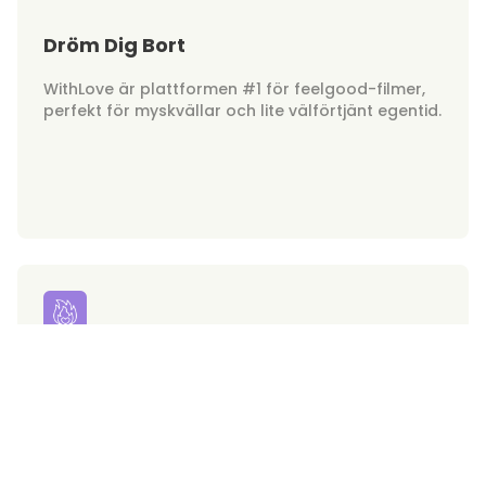
Dröm Dig Bort
WithLove är plattformen #1 för feelgood-filmer,
perfekt för myskvällar och lite välförtjänt egentid.
Hunkar on Demand
Gör dig redo för underbara drömkillar. WithLove
ger dig de hetaste filmhunkarna på din skärm!