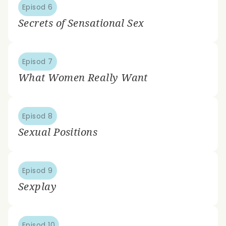
Episod 6
Secrets of Sensational Sex
Episod 7
What Women Really Want
Episod 8
Sexual Positions
Episod 9
Sexplay
Episod 10