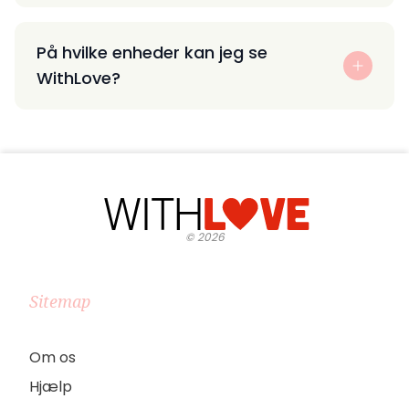
På hvilke enheder kan jeg se
WithLove?
©
2026
Sitemap
Om os
Hjælp