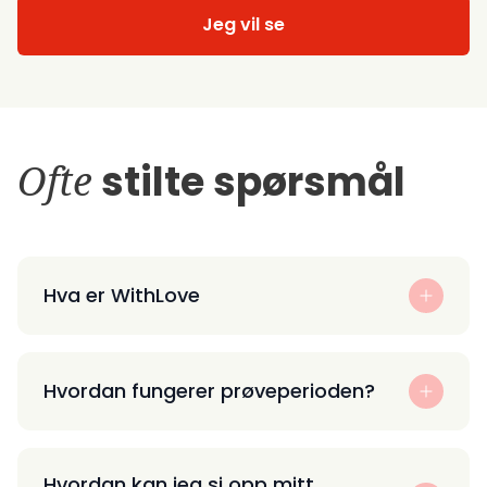
Jeg vil se
Ofte
stilte spørsmål
Hva er WithLove
Hvordan fungerer prøveperioden?
Hvordan kan jeg si opp mitt