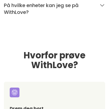
På hvilke enheter kan jeg se på
WithLove?
Hvorfor prøve
WithLove?
Drøm deg bort