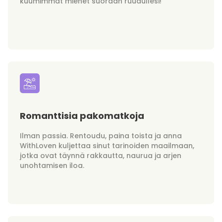
kuumimmat miehet suoraan ruudullesi!
Romanttisia pakomatkoja
Ilman passia. Rentoudu, paina toista ja anna
WithLoven kuljettaa sinut tarinoiden maailmaan,
jotka ovat täynnä rakkautta, naurua ja arjen
unohtamisen iloa.