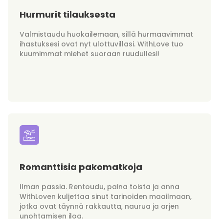
Hurmurit tilauksesta
Valmistaudu huokailemaan, sillä hurmaavimmat
ihastuksesi ovat nyt ulottuvillasi. WithLove tuo
kuumimmat miehet suoraan ruudullesi!
Romanttisia pakomatkoja
Ilman passia. Rentoudu, paina toista ja anna
WithLoven kuljettaa sinut tarinoiden maailmaan,
jotka ovat täynnä rakkautta, naurua ja arjen
unohtamisen iloa.