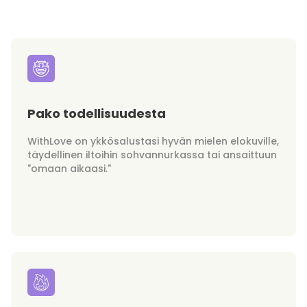
Pako todellisuudesta
WithLove on ykkösalustasi hyvän mielen elokuville,
täydellinen iltoihin sohvannurkassa tai ansaittuun
"omaan aikaasi."