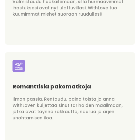
Valmistaudu huokailemaan, sillä hurmaavimmat
ihastuksesi ovat nyt ulottuvillasi. WithLove tuo
kuumimmat miehet suoraan ruudullesi!
Romanttisia pakomatkoja
Ilman passia. Rentoudu, paina toista ja anna
WithLoven kuljettaa sinut tarinoiden maailmaan,
jotka ovat täynnä rakkautta, naurua ja arjen
unohtamisen iloa.