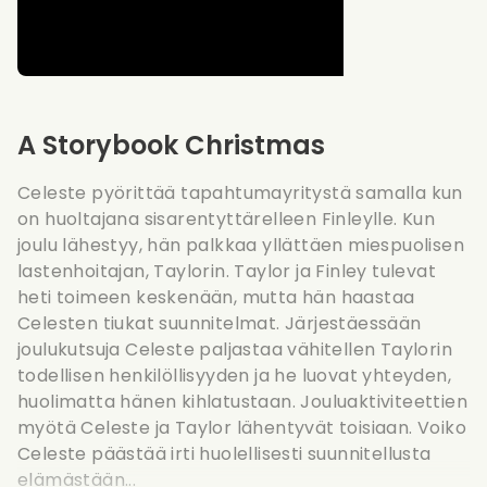
A Storybook Christmas
Celeste pyörittää tapahtumayritystä samalla kun
on huoltajana sisarentyttärelleen Finleylle. Kun
joulu lähestyy, hän palkkaa yllättäen miespuolisen
lastenhoitajan, Taylorin. Taylor ja Finley tulevat
heti toimeen keskenään, mutta hän haastaa
Celesten tiukat suunnitelmat. Järjestäessään
joulukutsuja Celeste paljastaa vähitellen Taylorin
todellisen henkilöllisyyden ja he luovat yhteyden,
huolimatta hänen kihlatustaan. Jouluaktiviteettien
myötä Celeste ja Taylor lähentyvät toisiaan. Voiko
Celeste päästää irti huolellisesti suunnitellusta
elämästään...