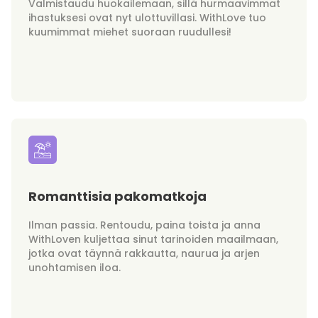
Valmistaudu huokailemaan, sillä hurmaavimmat
ihastuksesi ovat nyt ulottuvillasi. WithLove tuo
kuumimmat miehet suoraan ruudullesi!
Romanttisia pakomatkoja
Ilman passia. Rentoudu, paina toista ja anna
WithLoven kuljettaa sinut tarinoiden maailmaan,
jotka ovat täynnä rakkautta, naurua ja arjen
unohtamisen iloa.