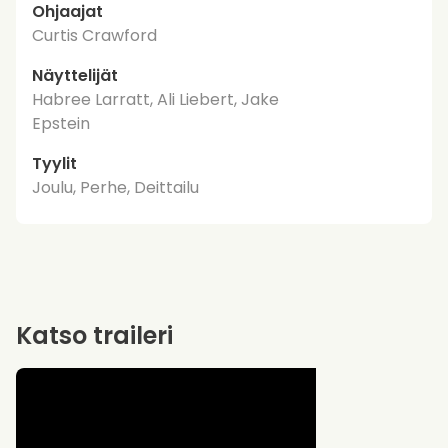
Ohjaajat
Curtis Crawford
Näyttelijät
Habree Larratt, Ali Liebert, Jake
Epstein
Tyylit
Joulu, Perhe, Deittailu
Katso traileri