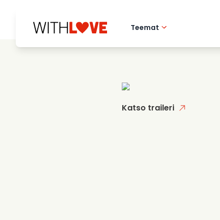
Teemat
Rakkaus kotikaupu
Romanttiset elok
Mysteerit
Katso traileri