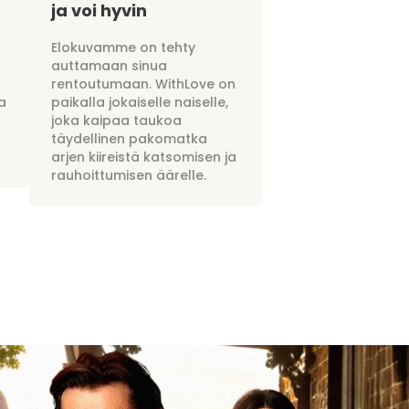
ja voi hyvin
Elokuvamme on tehty
auttamaan sinua
rentoutumaan. WithLove on
a
paikalla jokaiselle naiselle,
joka kaipaa taukoa
täydellinen pakomatka
arjen kiireistä katsomisen ja
rauhoittumisen äärelle.