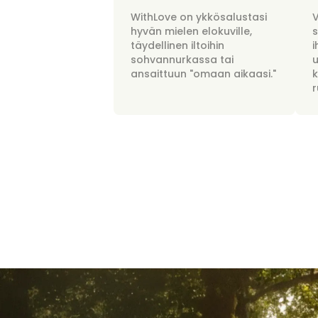
WithLove on ykkösalustasi
hyvän mielen elokuville,
täydellinen iltoihin
i
sohvannurkassa tai
u
ansaittuun "omaan aikaasi."
r