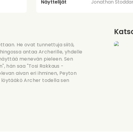
Näyttelijät
Jonathan Stoddar
Katso
taan. He ovat tunnettuja siitä,
hingossa antaa Archerille, yhdelle
i näyttää menevän pieleen. Sen
n", hän saa "Tosi Rakkaus -
olevan aivan eri ihminen, Peyton
 löytääkö Archer todella sen