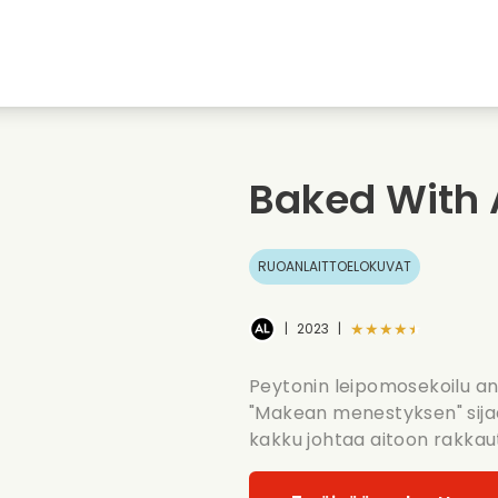
nkiin
Nuoruudenrakkaudet
Jouluelokuvat
Musi
uvat
Elokuvia elaimista
Haaelokuvat
Ruoa
Baked With 
Kesaelokuvat
Treffielokuvat
Roma
RUOANLAITTOELOKUVAT
★★★★★
|
2023
|
Peytonin leipomosekoilu an
"Makean menestyksen" sijaa
kakku johtaa aitoon rakka