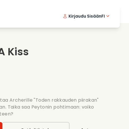
Kirjaudu Sisään
FI
ikkielokuvat
Etsivasarja
English 
Dani
F
nlaittoelokuvat
Jannittavia sarjoja
Swedish
Port
A Kiss
nttiset sarjat
Haat
taa Archerille "Toden rakkauden piirakan"
n. Taika saa Peytonin pohtimaan: voiko
uteen?