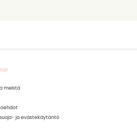
map
a meistä
töehdot
suoja- ja evästekäytäntö