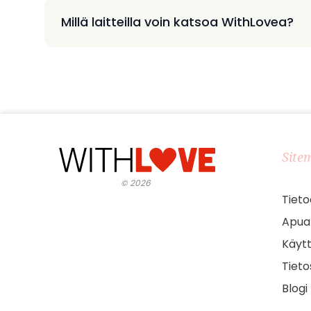
Millä laitteilla voin katsoa WithLovea?
Site
©
2026
Tieto
Apua
Käyt
Tieto
Blogi