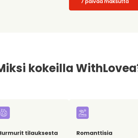
7 päivää maksutta
Miksi kokeilla WithLovea
Hurmurit tilauksesta
Romanttisia