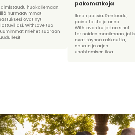
pakomatkoja
Valmistaudu huokailemaan,
sillä hurmaavimmat
Ilman passia. Rentoudu,
hastuksesi ovat nyt
paina toista ja anna
lottuvillasi. WithLove tuo
WithLoven kuljettaa sinut
kuumimmat miehet suoraan
tarinoiden maailmaan, jotk
uudullesi!
ovat täynnä rakkautta,
naurua ja arjen
unohtamisen iloa.