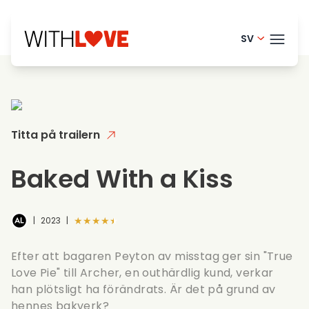
SV
English - 
TEMA
Danish -
French - 
Titta på trailern
BLO
Finnish -
HELP
Baked With a Kiss
Dutch - 
LOGI
Norwegia
★★★★★
|
2023
|
PRO
Portugue
Efter att bagaren Peyton av misstag ger sin "True
Love Pie" till Archer, en outhärdlig kund, verkar
han plötsligt ha förändrats. Är det på grund av
hennes bakverk?