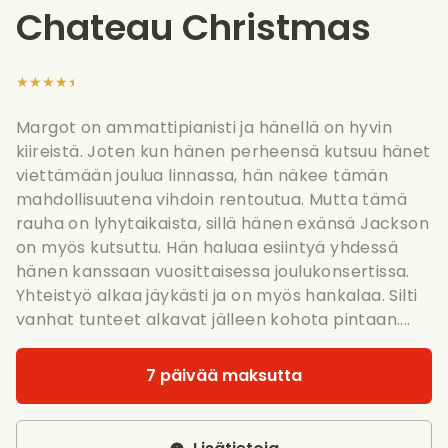
Chateau Christmas
★★★★★
Margot on ammattipianisti ja hänellä on hyvin
kiireistä. Joten kun hänen perheensä kutsuu hänet
viettämään joulua linnassa, hän näkee tämän
mahdollisuutena vihdoin rentoutua. Mutta tämä
rauha on lyhytaikaista, sillä hänen exänsä Jackson
on myös kutsuttu. Hän haluaa esiintyä yhdessä
hänen kanssaan vuosittaisessa joulukonsertissa.
Yhteistyö alkaa jäykästi ja on myös hankalaa. Silti
vanhat tunteet alkavat jälleen kohota pintaan....
7 päivää maksutta