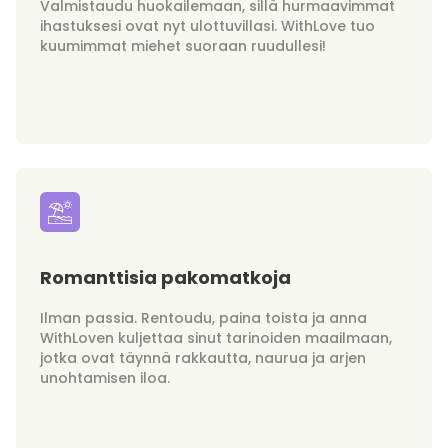
Valmistaudu huokailemaan, sillä hurmaavimmat
ihastuksesi ovat nyt ulottuvillasi. WithLove tuo
kuumimmat miehet suoraan ruudullesi!
Romanttisia pakomatkoja
Ilman passia. Rentoudu, paina toista ja anna
WithLoven kuljettaa sinut tarinoiden maailmaan,
jotka ovat täynnä rakkautta, naurua ja arjen
unohtamisen iloa.