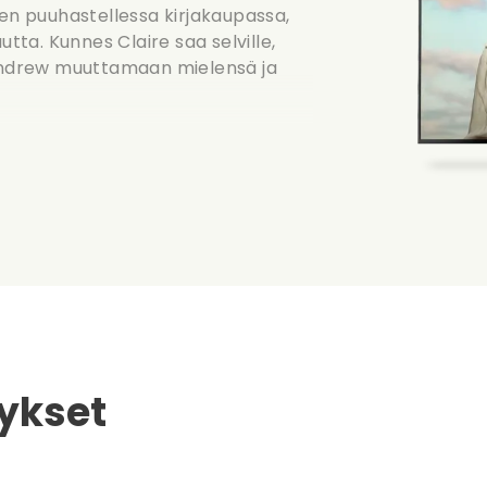
ren puuhastellessa kirjakaupassa,
utta. Kunnes Claire saa selville,
ndrew muuttamaan mielensä ja
ykset