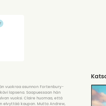
T
Katso
Hän vuokraa asunnon Fortenbury-
n kävi lapsena. Saapuessaan hän
tulvan vuoksi. Claire huomaa, että
man elvyttää kaupan. Mutta Andrew,