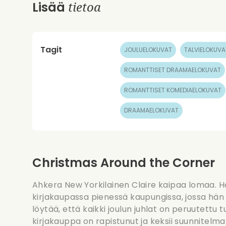
tietoa
Lisää
Tagit
JOULUELOKUVAT
TALVIELOKUVA
ROMANTTISET DRAAMAELOKUVAT
ROMANTTISET KOMEDIAELOKUVAT
DRAAMAELOKUVAT
Christmas Around the Corner
Ahkera New Yorkilainen Claire kaipaa lomaa. 
kirjakaupassa pienessä kaupungissa, jossa hä
löytää, että kaikki joulun juhlat on peruutettu 
kirjakauppa on rapistunut ja keksii suunnitel