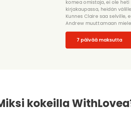
komea omistaja, ei ole heti
kirjakaupassa, heidän välil
Kunnes Claire saa selville
Andrew muuttamaan miele
7 päivää maksutta
Miksi kokeilla WithLovea