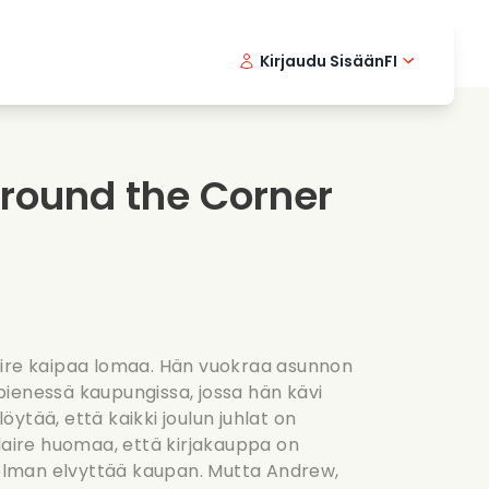
Kirjaudu Sisään
FI
ikkielokuvat
Etsivasarja
English 
Dani
F
nlaittoelokuvat
Jannittavia sarjoja
Swedish
Port
round the Corner
nttiset sarjat
Haat
aire kaipaa lomaa. Hän vuokraa asunnon
ienessä kaupungissa, jossa hän kävi
ytää, että kaikki joulun juhlat on
Claire huomaa, että kirjakauppa on
itelman elvyttää kaupan. Mutta Andrew,