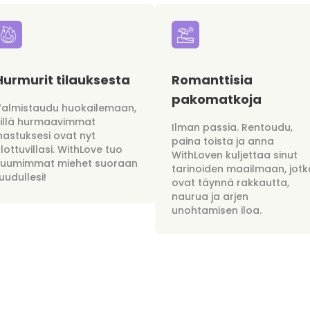
Hurmurit tilauksesta
Romanttisia
pakomatkoja
Valmistaudu huokailemaan,
sillä hurmaavimmat
Ilman passia. Rentoudu,
hastuksesi ovat nyt
paina toista ja anna
lottuvillasi. WithLove tuo
WithLoven kuljettaa sinut
kuumimmat miehet suoraan
tarinoiden maailmaan, jotk
uudullesi!
ovat täynnä rakkautta,
naurua ja arjen
unohtamisen iloa.