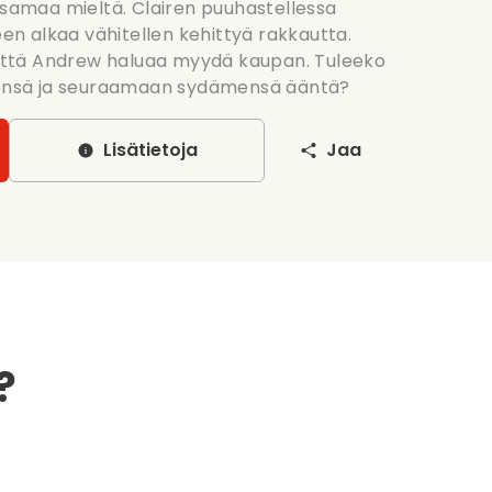
 samaa mieltä. Clairen puuhastellessa
leen alkaa vähitellen kehittyä rakkautta.
, että Andrew haluaa myydä kaupan. Tuleeko
nsä ja seuraamaan sydämensä ääntä?
Lisätietoja
Jaa
?