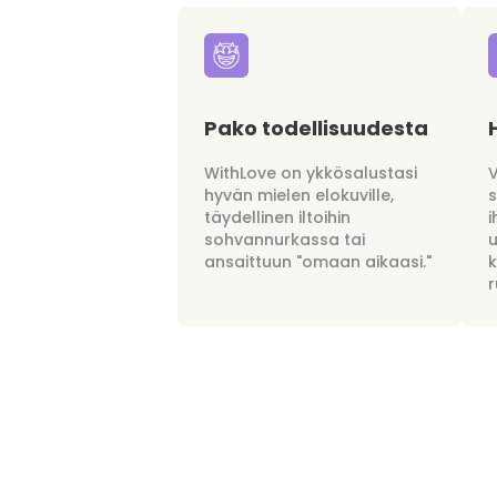
Pako todellisuudesta
WithLove on ykkösalustasi
hyvän mielen elokuville,
täydellinen iltoihin
i
sohvannurkassa tai
u
ansaittuun "omaan aikaasi."
r