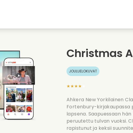
nkiin
Nuoruudenrakkaudet
Jouluelokuvat
Musi
uvat
Elokuvia elaimista
Haaelokuvat
Ruoa
Christmas A
Kesaelokuvat
Treffielokuvat
Roma
JOULUELOKUVAT
★★★★★
Ahkera New Yorkilainen Cl
Fortenbury-kirjakaupassa p
lapsena. Saapuessaan hän lö
peruutettu tulvan vuoksi. 
rapistunut ja keksii suunn