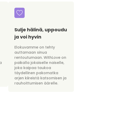
Sulje hälinä, uppoudu
ja voi hyvin
Elokuvamme on tehty
auttamaan sinua
rentoutumaan. WithLove on
a
paikalla jokaiselle naiselle,
joka kaipaa taukoa
täydellinen pakomatka
arjen kiireistä katsomisen ja
rauhoittumisen äärelle.