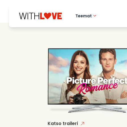
Teemat
Rakkaus kotikaupu
Romanttiset elok
Mysteerit
Katso traileri