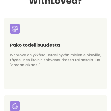
WithLovea?
Pako todellisuudesta
WithLove on ykkösalustasi hyvän mielen elokuville,
täydellinen iltoihin sohvannurkassa tai ansaittuun
"omaan aikaasi."