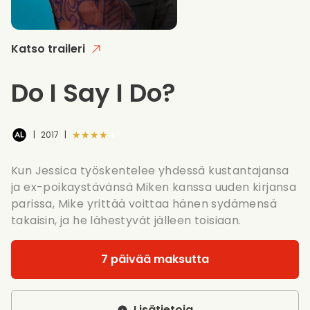
Katso traileri
Do I Say I Do?
★★★★★
|
2017
|
Kun Jessica työskentelee yhdessä kustantajansa
ja ex-poikaystävänsä Miken kanssa uuden kirjansa
parissa, Mike yrittää voittaa hänen sydämensä
takaisin, ja he lähestyvät jälleen toisiaan.
7 päivää maksutta
Lisätietoja