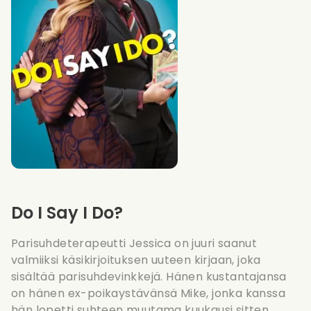
Do I Say I Do?
Parisuhdeterapeutti Jessica on juuri saanut
valmiiksi käsikirjoituksen uuteen kirjaan, joka
sisältää parisuhdevinkkejä. Hänen kustantajansa
on hänen ex-poikaystävänsä Mike, jonka kanssa
hän lopetti suhteen muutama kuukausi sitten.