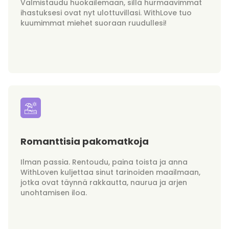
Valmistaudu huokailemaan, sillä hurmaavimmat
ihastuksesi ovat nyt ulottuvillasi. WithLove tuo
kuumimmat miehet suoraan ruudullesi!
Romanttisia pakomatkoja
Ilman passia. Rentoudu, paina toista ja anna
WithLoven kuljettaa sinut tarinoiden maailmaan,
jotka ovat täynnä rakkautta, naurua ja arjen
unohtamisen iloa.