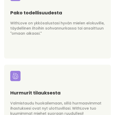
Pako todellisuudesta
WithLove on ykkösalustasi hyvän mielen elokuville,
täydellinen iltoihin sohvannurkassa tai ansaittuun
"omaan aikaasi."
Hurmurit tilauksesta
Valmistaudu huokailemaan, sillä hurmaavimmat
ihastuksesi ovat nyt ulottuvillasi. WithLove tuo
kuumimmat miehet suoraan ruudullesi!