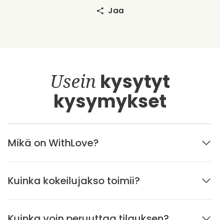
Jaa
Usein
kysytyt
kysymykset
Mikä on WithLove?
Kuinka kokeilujakso toimii?
Kuinka voin peruuttaa tilauksen?